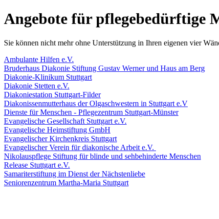
Angebote für pflegebedürftige
Sie können nicht mehr ohne Unterstützung in Ihren eigenen vier Wän
Ambulante Hilfen e.V.
Bruderhaus Diakonie Stiftung Gustav Werner und Haus am Berg
Diakonie-Klinikum Stuttgart
Diakonie Stetten e.V.
Diakoniestation Stuttgart-Filder
Diakonissenmutterhaus der Olgaschwestern in Stuttgart e.V
Dienste für Menschen - Pflegezentrum Stuttgart-Münster
Evangelische Gesellschaft Stuttgart e.V.
Evangelische Heimstiftung GmbH
Evangelischer Kirchenkreis Stuttgart
Evangelischer Verein für diakonische Arbeit e.V.
Nikolauspflege Stiftung für blinde und sehbehinderte Menschen
Release Stuttgart e.V.
Samariterstiftung im Dienst der Nächstenliebe
Seniorenzentrum Martha-Maria Stuttgart